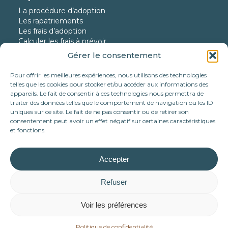
La procédure d’adoption
Les rapatriements
Les frais d’adoption
Calculer les frais à prévoir
Gérer le consentement
Nos protégés
Nos chiens à l’adoption
Pour offrir les meilleures expériences, nous utilisons des technologies
Nos chats à l’adoption
telles que les cookies pour stocker et/ou accéder aux informations des
Nos chiens en urgence
appareils. Le fait de consentir à ces technologies nous permettra de
traiter des données telles que le comportement de navigation ou les ID
Nos adoptés
uniques sur ce site. Le fait de ne pas consentir ou de retirer son
consentement peut avoir un effet négatif sur certaines caractéristiques
Nous aider
et fonctions.
Faire un don
Parrainer
Devenir famille d’accueil
Accepter
Nos partenariats
Tote bag Association Célestia
Refuser
Mécénat d’entreprise
Voir les préférences
Politique de confidentialité
Politique de confidentialité