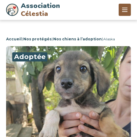
Association
Célestia
Accueil
⟩
Nos protégés
⟩
Nos chiens à l’adoption
⟩
Alaska
Adoptée