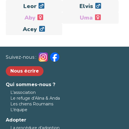
Leor
Elvis
Adopté
Aby
Uma
Adoptée
Adoptée
Acey
Adopté
Suivez-nous :
Nous écrire
Qui sommes-nous ?
L’association
Le refuge d’Alina & Anda
Les chiens Roumains
L’équipe
Adopter
La procédure d’adoption