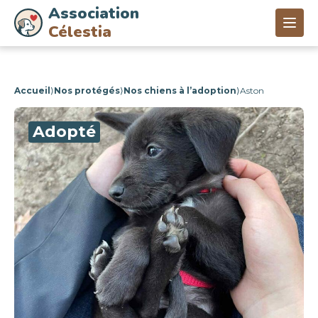
Association
Célestia
Accueil
⟩
Nos protégés
⟩
Nos chiens à l’adoption
⟩
Aston
Adopté