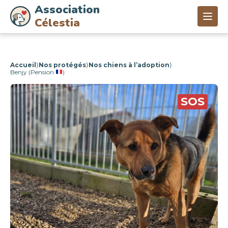
Association
Célestia
Accueil
⟩
Nos protégés
⟩
Nos chiens à l’adoption
⟩
Benjy (Pension
)
SOS