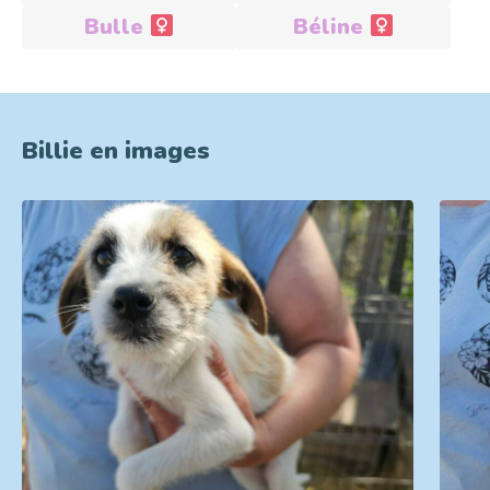
Bulle
Béline
Réservée
Billie en images