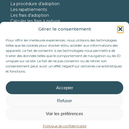
La procédure d’adoption
Les rapatriements
Les frais d’adoption
Calculer les frais à prévoir
Gérer le consentement
Nos protégés
Nos chiens à l’adoption
Pour offrir les meilleures expériences, nous utilisons des technologies
Nos chats à l’adoption
telles que les cookies pour stocker et/ou accéder aux informations des
Nos chiens en urgence
appareils. Le fait de consentir à ces technologies nous permettra de
traiter des données telles que le comportement de navigation ou les ID
Nos adoptés
uniques sur ce site. Le fait de ne pas consentir ou de retirer son
consentement peut avoir un effet négatif sur certaines caractéristiques
Nous aider
et fonctions.
Faire un don
Parrainer
Devenir famille d’accueil
Accepter
Nos partenariats
Tote bag Association Célestia
Refuser
Mécénat d’entreprise
Voir les préférences
Politique de confidentialité
Politique de confidentialité
Mentions légales