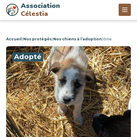
Association
Célestia
Accueil
⟩
Nos protégés
⟩
Nos chiens à l’adoption
⟩
Billie
Adopté