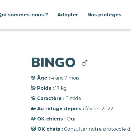
Qui sommes-nous ?
Adopter
Nos protégés
BINGO
♂️
🌸 Âge :
4 ans 7 mois
🌺 Poids :
17 kg
🌸 Caractère :
Timide
🏡 Au refuge depuis :
février 2022
🐶 OK chiens :
Oui
🐱 OK chats :
Consulter notre protocole d