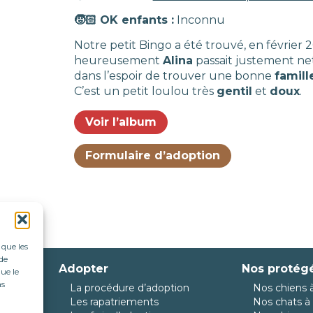
🧒🏻 OK enfants :
Inconnu
Notre petit Bingo a été trouvé, en février 
heureusement
Alina
passait justement ne
dans l’espoir de trouver une bonne
famill
C’est un petit loulou très
gentil
et
doux
.
Voir l’album
Formulaire d’adoption
 que les
de
Adopter
Nos protég
ue le
as
La procédure d’adoption
Nos chiens à
da
Les rapatriements
Nos chats à 