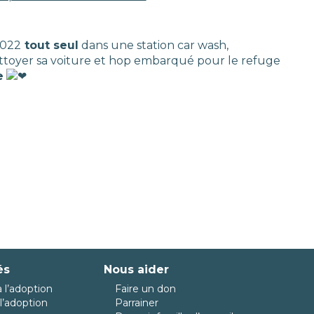
2022
tout seul
dans une station car wash,
ttoyer sa voiture et hop embarqué pour le refuge
e
és
Nous aider
 l’adoption
Faire un don
l’adoption
Parrainer