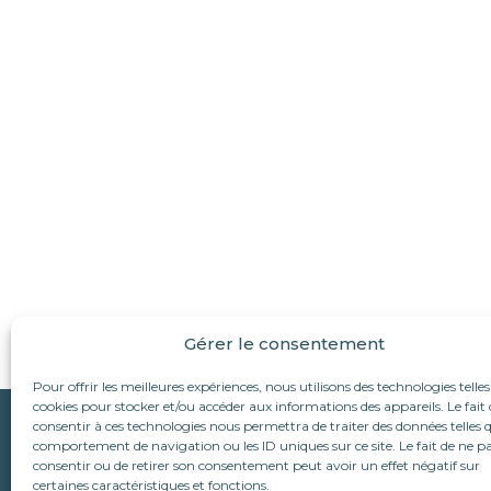
Gérer le consentement
Pour offrir les meilleures expériences, nous utilisons des technologies telles
cookies pour stocker et/ou accéder aux informations des appareils. Le fait 
Qui sommes-nous ?
consentir à ces technologies nous permettra de traiter des données telles q
Suivez-nous :
comportement de navigation ou les ID uniques sur ce site. Le fait de ne p
L’association
consentir ou de retirer son consentement peut avoir un effet négatif sur
Le refuge d’Alina & An
Nous écrire
certaines caractéristiques et fonctions.