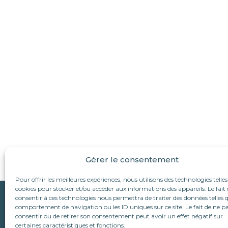
Gérer le consentement
Pour offrir les meilleures expériences, nous utilisons des technologies telles
cookies pour stocker et/ou accéder aux informations des appareils. Le fait 
Qui sommes-nous ?
consentir à ces technologies nous permettra de traiter des données telles q
Suivez-nous :
comportement de navigation ou les ID uniques sur ce site. Le fait de ne p
L’association
consentir ou de retirer son consentement peut avoir un effet négatif sur
Le refuge d’Alina & An
Nous écrire
certaines caractéristiques et fonctions.