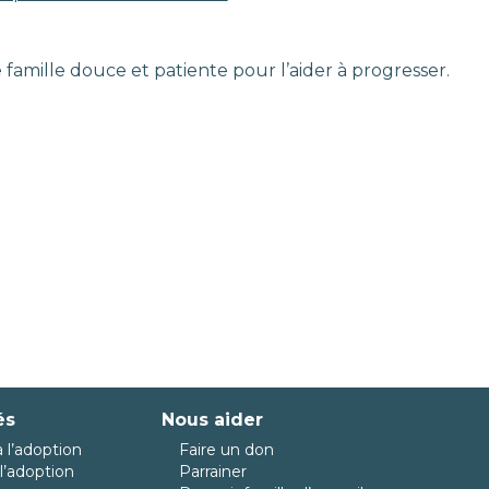
 famille douce et patiente pour l’aider à progresser.
és
Nous aider
 l’adoption
Faire un don
l’adoption
Parrainer