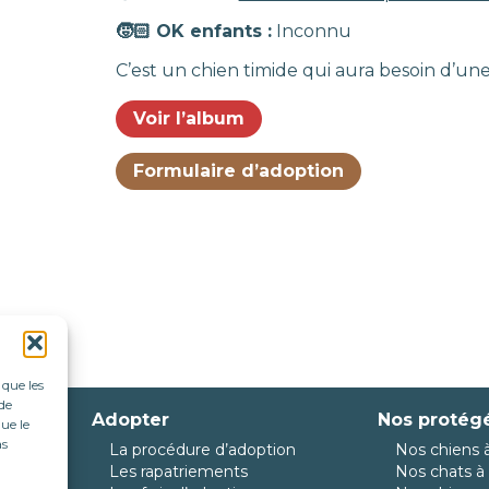
🧒🏻 OK enfants :
Inconnu
C’est un chien timide qui aura besoin d’une
Voir l’album
Formulaire d’adoption
 que les
de
Adopter
Nos protég
ue le
as
La procédure d’adoption
Nos chiens à
da
Les rapatriements
Nos chats à 