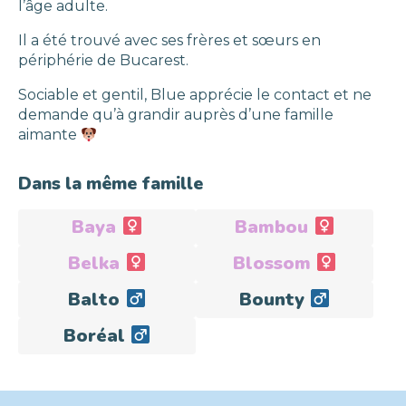
l’âge adulte.
Il a été trouvé avec ses frères et sœurs en
périphérie de Bucarest.
Sociable et gentil, Blue apprécie le contact et ne
demande qu’à grandir auprès d’une famille
aimante
Dans la même famille
Baya
Bambou
Adoptée
Adoptée
Belka
Blossom
Adoptée
Adoptée
Balto
Bounty
Adopté
Adopté
Boréal
Adopté