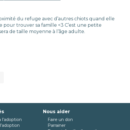
oximité du refuge avec d’autres chiots quand elle
e pour trouver sa famille <3 C’est une petite
era de taille moyenne à l’âge adulte.
és
Nous aider
 l’adoption
Faire un don
l’adoption
Parrainer