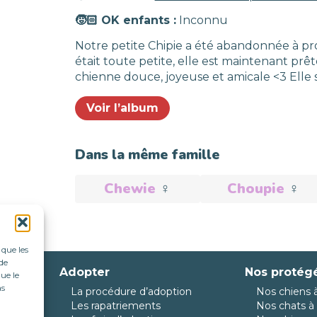
🧒🏻 OK enfants :
Inconnu
Notre petite Chipie a été abandonnée à pr
était toute petite, elle est maintenant prêt
chienne douce, joyeuse et amicale <3 Elle s
Voir l’album
Dans la même famille
Chewie
♀️
Choupie
♀️
Adoptée
Adoptée
 que les
de
Adopter
Nos protég
ue le
as
La procédure d’adoption
Nos chiens à
da
Les rapatriements
Nos chats à 