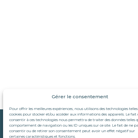
Gérer le consentement
Pour offrir les meilleures expériences, nous utilisons des technologies telles
cookies pour stocker et/ou accéder aux informations des appareils. Le fait 
Qui sommes-nous ?
consentir à ces technologies nous permettra de traiter des données telles q
Suivez-nous :
comportement de navigation ou les ID uniques sur ce site. Le fait de ne p
L’association
consentir ou de retirer son consentement peut avoir un effet négatif sur
Le refuge d’Alina & An
Nous écrire
certaines caractéristiques et fonctions.