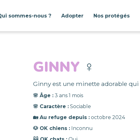
Qui sommes-nous ?
Adopter
Nos protégés
GINNY
♀️
Ginny est une minette adorable qui a
🌸 Âge :
3 ans 1 mois
🌸 Caractère :
Sociable
🏡 Au refuge depuis :
octobre 2024
🐶 OK chiens :
Inconnu
🐱 OK chats :
Oui