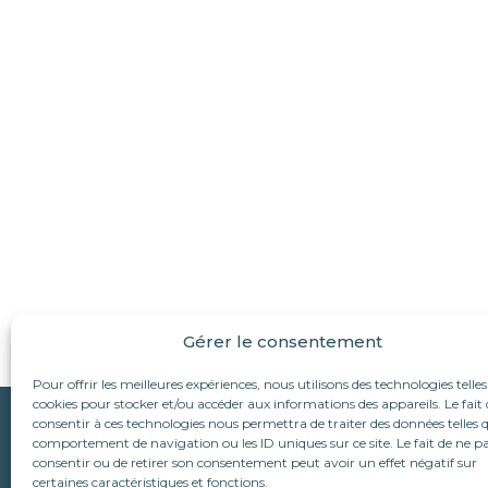
Gérer le consentement
Pour offrir les meilleures expériences, nous utilisons des technologies telles
cookies pour stocker et/ou accéder aux informations des appareils. Le fait 
Qui sommes-nous ?
consentir à ces technologies nous permettra de traiter des données telles q
Suivez-nous :
comportement de navigation ou les ID uniques sur ce site. Le fait de ne p
L’association
consentir ou de retirer son consentement peut avoir un effet négatif sur
Le refuge d’Alina & An
Nous écrire
certaines caractéristiques et fonctions.