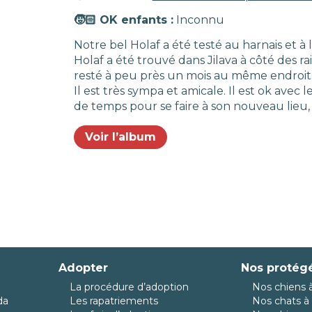
🧒🏻 OK enfants :
Inconnu
Notre bel Holaf a été testé au harnais et à l
Holaf a été trouvé dans Jilava à côté des rai
resté à peu près un mois au même endroit. Il
Il est très sympa et amicale. Il est ok avec
de temps pour se faire à son nouveau lieu,
Voir l’album
Adopter
Nos protég
La procédure d’adoption
Nos chiens à
da
Les rapatriements
Nos chats à 