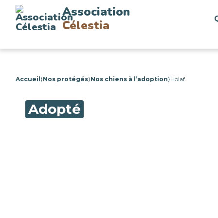
Association
Célestia
Accueil
⟩
Nos protégés
⟩
Nos chiens à l’adoption
⟩
Holaf
Adopté