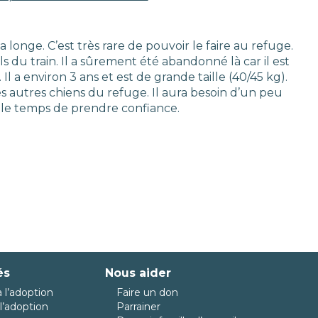
a longe. C’est très rare de pouvoir le faire au refuge.
ls du train. Il a sûrement été abandonné là car il est
 a environ 3 ans et est de grande taille (40/45 kg).
 les autres chiens du refuge. Il aura besoin d’un peu
 le temps de prendre confiance.
és
Nous aider
 l’adoption
Faire un don
l’adoption
Parrainer