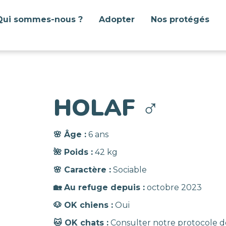
Qui sommes-nous ?
Adopter
Nos protégés
HOLAF
♂️
🌸 Âge :
6 ans
🌺 Poids :
42 kg
🌸 Caractère :
Sociable
🏡 Au refuge depuis :
octobre 2023
🐶 OK chiens :
Oui
🐱 OK chats :
Consulter notre protocole d