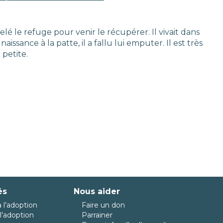
lé le refuge pour venir le récupérer. Il vivait dans
issance à la patte, il a fallu lui emputer. Il est très
 petite.
és
Nous aider
 l’adoption
Faire un don
l’adoption
Parrainer