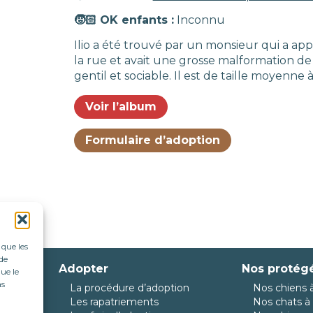
🧒🏻 OK enfants :
Inconnu
Ilio a été trouvé par un monsieur qui a appe
la rue et avait une grosse malformation de na
gentil et sociable. Il est de taille moyenne à
Voir l’album
Formulaire d’adoption
 que les
de
Adopter
Nos protég
ue le
as
La procédure d’adoption
Nos chiens à
da
Les rapatriements
Nos chats à 