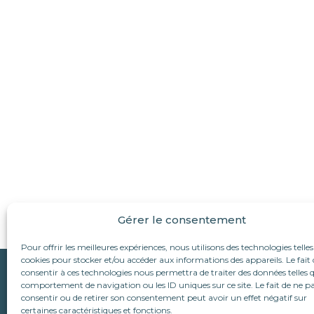
Gérer le consentement
Pour offrir les meilleures expériences, nous utilisons des technologies telles
cookies pour stocker et/ou accéder aux informations des appareils. Le fait 
Qui sommes-nous ?
consentir à ces technologies nous permettra de traiter des données telles q
Suivez-nous :
comportement de navigation ou les ID uniques sur ce site. Le fait de ne p
L’association
consentir ou de retirer son consentement peut avoir un effet négatif sur
Le refuge d’Alina & An
Nous écrire
certaines caractéristiques et fonctions.