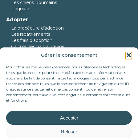
Les chiens Roumains
L’équipe
Adopter
La procédure d’adoption
Les rapatriements
Les frais d’adoption
Calculer les frais à prévoir
Gérer le consentement
Nos protégés
Nos chiens à l’adoption
Pour offrir les meilleures expériences, nous utilisons des technologies
Nos chats à l’adoption
telles que les cookies pour stocker et/ou accéder aux informations des
Nos chiens en urgence
appareils. Le fait de consentir à ces technologies nous permettra de
traiter des données telles que le comportement de navigation ou les ID
Nos adoptés
uniques sur ce site. Le fait de ne pas consentir ou de retirer son
consentement peut avoir un effet négatif sur certaines caractéristiques
Nous aider
et fonctions.
Faire un don
Parrainer
Devenir famille d’accueil
Accepter
Nos partenariats
Tote bag Association Célestia
Refuser
Mécénat d’entreprise