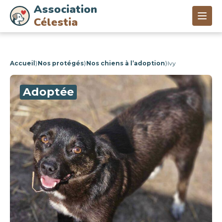
Association
Célestia
Accueil
⟩
Nos protégés
⟩
Nos chiens à l’adoption
⟩
Ivy
Adoptée