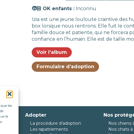
🧒🏻 OK enfants :
Inconnu
Izia est une jeune louloute craintive des h
box lorsque nous rentrons. Elle fuit le con
famille douce et patiente, qui ne forcera p
confiance en l’humain. Elle est de taille m
Voir l’album
Formulaire d’adoption
 que les
de
Adopter
Nos protég
ue le
as
La procédure d’adoption
Nos chiens à
da
Les rapatriements
Nos chats à 