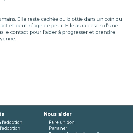
umains. Elle reste cachée ou blottie dans un coin du
tact et peut réagir de peur. Elle aura besoin d’une
as le contact pour l’aider à progresser et prendre
oyenne.
és
Nous aider
 l’adoption
Faire un don
l’adoption
Parrainer