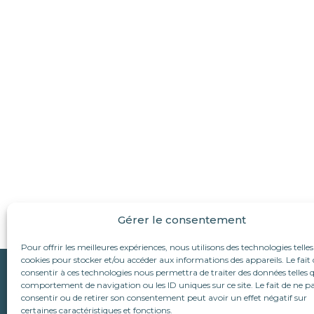
Gérer le consentement
Pour offrir les meilleures expériences, nous utilisons des technologies telles
cookies pour stocker et/ou accéder aux informations des appareils. Le fait 
Qui sommes-nous ?
consentir à ces technologies nous permettra de traiter des données telles q
Suivez-nous :
comportement de navigation ou les ID uniques sur ce site. Le fait de ne p
L’association
consentir ou de retirer son consentement peut avoir un effet négatif sur
Le refuge d’Alina & An
Nous écrire
certaines caractéristiques et fonctions.