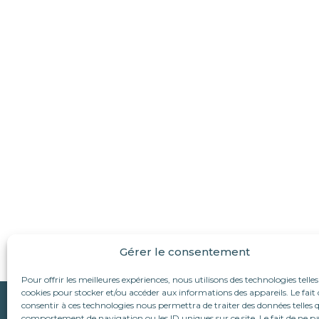
Gérer le consentement
Pour offrir les meilleures expériences, nous utilisons des technologies telles
cookies pour stocker et/ou accéder aux informations des appareils. Le fait 
Qui sommes-nous ?
consentir à ces technologies nous permettra de traiter des données telles q
Suivez-nous :
comportement de navigation ou les ID uniques sur ce site. Le fait de ne p