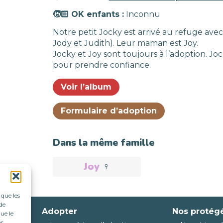
🧒🏻 OK enfants :
Inconnu
Notre petit Jocky est arrivé au refuge avec 
Jody et Judith). Leur maman est Joy.
Jocky et Joy sont toujours à l’adoption. Jo
pour prendre confiance.
Voir l’album
Formulaire d’adoption
Dans la même famille
Joy
♀️
Adoptée
 que les
de
Adopter
Nos protég
ue le
as