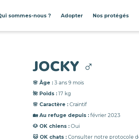
Qui sommes-nous ?
Adopter
Nos protégés
JOCKY
♂️
🌸 Âge :
3 ans 9 mois
🌺 Poids :
17 kg
🌸 Caractère :
Craintif
🏡 Au refuge depuis :
février 2023
🐶 OK chiens :
Oui
🐱 OK chats :
Consulter notre protocole d