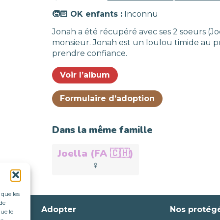
🧒🏻 OK enfants :
Inconnu
Jonah a été récupéré avec ses 2 soeurs (Joe
monsieur. Jonah est un loulou timide au p
prendre confiance.
Voir l’album
Formulaire d’adoption
Dans la même famille
Joella (FA 🇨🇭)
Adoptée
♀️
 que les
de
Adopter
Nos protég
ue le