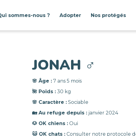
Qui sommes-nous ?
Adopter
Nos protégés
JONAH
♂️
🌸 Âge :
7 ans 5 mois
🌺 Poids :
30 kg
🌸 Caractère :
Sociable
🏡 Au refuge depuis :
janvier 2024
🐶 OK chiens :
Oui
🐱 OK chats :
Consulter notre protocole d