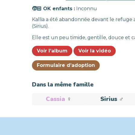
🧒🏻 OK enfants :
Inconnu
Kallia a été abandonnée devant le refuge av
(Sirius).
Elle est un peu timide, gentille, douce et 
Voir l’album
Voir la vidéo
Formulaire d’adoption
Dans la même famille
Cassia
♀️
Sirius
♂️