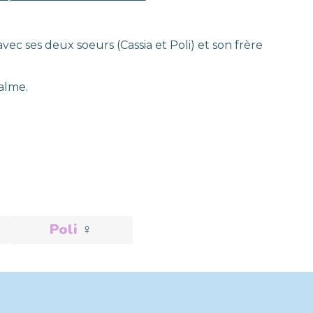
ec ses deux soeurs (Cassia et Poli) et son frère
calme.
Poli
♀️
Adoptée