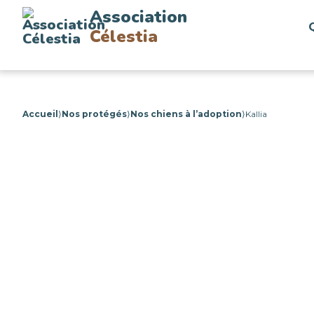
Association
Célestia
Accueil
⟩
Nos protégés
⟩
Nos chiens à l’adoption
⟩
Kallia