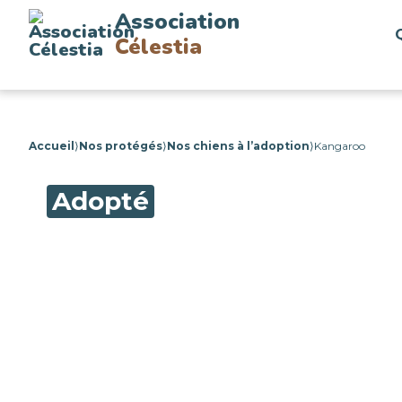
Association
Célestia
Accueil
⟩
Nos protégés
⟩
Nos chiens à l’adoption
⟩
Kangaroo
Adopté