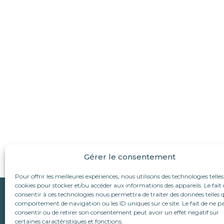
Gérer le consentement
Pour offrir les meilleures expériences, nous utilisons des technologies telles
cookies pour stocker et/ou accéder aux informations des appareils. Le fait 
Qui sommes-nous ?
consentir à ces technologies nous permettra de traiter des données telles q
Suivez-nous :
comportement de navigation ou les ID uniques sur ce site. Le fait de ne p
L’association
consentir ou de retirer son consentement peut avoir un effet négatif sur
Le refuge d’Alina & An
Nous écrire
certaines caractéristiques et fonctions.