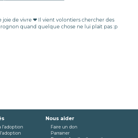
oie de vivre ❤ Il vient volontiers chercher des
 grognon quand quelque chose ne lui plait pas :p
és
Nous aider
 l’adoption
Faire un don
l’adoption
Parrainer