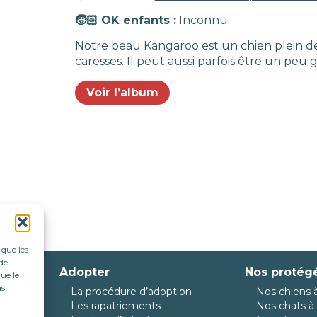
🧒🏻 OK enfants :
Inconnu
Notre beau Kangaroo est un chien plein de j
caresses. Il peut aussi parfois être un peu
Voir l’album
 que les
de
Adopter
Nos protég
ue le
as
La procédure d’adoption
Nos chiens à
da
Les rapatriements
Nos chats à 