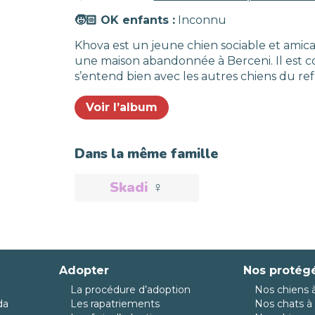
🧒🏻 OK enfants :
Inconnu
Khova est un jeune chien sociable et amical.
une maison abandonnée à Berceni. Il est cou
s’entend bien avec les autres chiens du re
Voir l’album
Dans la même famille
Skadi
♀️
Adoptée
Adopter
Nos protég
La procédure d’adoption
Nos chiens à
da
Les rapatriements
Nos chats à 