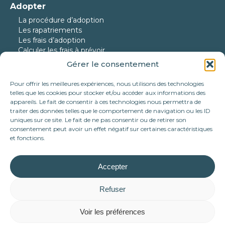
Adopter
La procédure d’adoption
Les rapatriements
Les frais d’adoption
Calculer les frais à prévoir
Gérer le consentement
Nos protégés
Nos chiens à l’adoption
Pour offrir les meilleures expériences, nous utilisons des technologies
Nos chats à l’adoption
telles que les cookies pour stocker et/ou accéder aux informations des
Nos chiens en urgence
appareils. Le fait de consentir à ces technologies nous permettra de
traiter des données telles que le comportement de navigation ou les ID
Nos adoptés
uniques sur ce site. Le fait de ne pas consentir ou de retirer son
consentement peut avoir un effet négatif sur certaines caractéristiques
Nous aider
et fonctions.
Faire un don
Parrainer
Devenir famille d’accueil
Accepter
Nos partenariats
Tote bag Association Célestia
Refuser
Mécénat d’entreprise
Voir les préférences