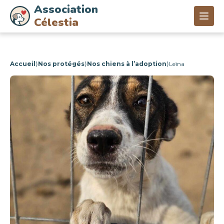
Association
Célestia
Accueil
⟩
Nos protégés
⟩
Nos chiens à l’adoption
⟩
Leïna