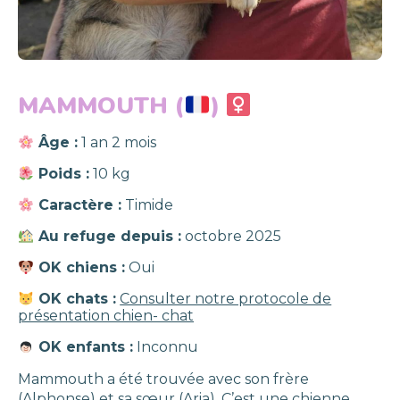
MAMMOUTH (
)
Âge :
1 an 2 mois
Poids :
10 kg
Caractère :
Timide
Au refuge depuis :
octobre 2025
OK chiens :
Oui
OK chats :
Consulter notre protocole de
présentation chien- chat
OK enfants :
Inconnu
Mammouth a été trouvée avec son frère
(Alphonse) et sa sœur (Aria). C’est une chienne