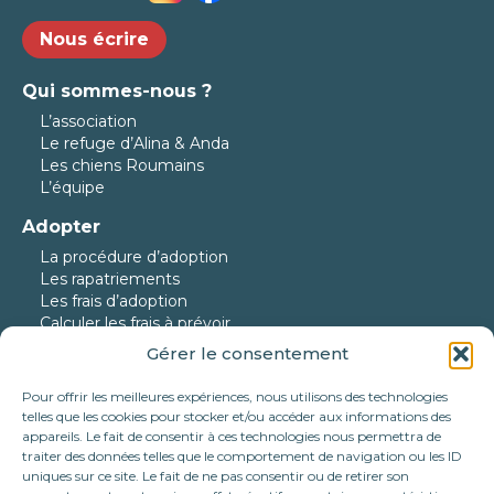
Nous écrire
Qui sommes-nous ?
L’association
Le refuge d’Alina & Anda
Les chiens Roumains
L’équipe
Adopter
La procédure d’adoption
Les rapatriements
Les frais d’adoption
Calculer les frais à prévoir
Gérer le consentement
Nos protégés
Nos chiens à l’adoption
Pour offrir les meilleures expériences, nous utilisons des technologies
Nos chats à l’adoption
telles que les cookies pour stocker et/ou accéder aux informations des
Nos chiens en urgence
appareils. Le fait de consentir à ces technologies nous permettra de
traiter des données telles que le comportement de navigation ou les ID
Nos adoptés
uniques sur ce site. Le fait de ne pas consentir ou de retirer son