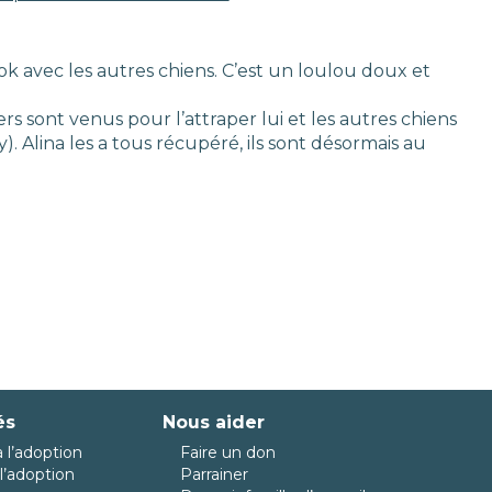
 ok avec les autres chiens. C’est un loulou doux et
ers sont venus pour l’attraper lui et les autres chiens
by). Alina les a tous récupéré, ils sont désormais au
és
Nous aider
 l’adoption
Faire un don
l’adoption
Parrainer