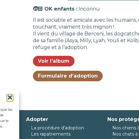
🧒🏻 OK enfants :
Inconnu
Il est sociable et amicale avec les humains,
touchant, vraiment très mignon !
Il vient du village de Berceni, les dogcatch
de sa famille (Asya, Milly, Lyah, Youli et Kol
refuge et à l’adoption.
Voir l’album
Formulaire d’adoption
 que les
de
Adopter
Nos protég
ue le
as
La procédure d’adoption
Nos chiens à
da
Les rapatriements
Nos chats à 