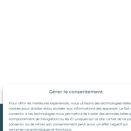
Gérer le consentement
Pour offrir les meilleures expériences, nous utilisons des technologies telles
cookies pour stocker et/ou accéder aux informations des appareils. Le fait 
Qui sommes-nous ?
consentir à ces technologies nous permettra de traiter des données telles q
Suivez-nous :
comportement de navigation ou les ID uniques sur ce site. Le fait de ne p
L’association
consentir ou de retirer son consentement peut avoir un effet négatif sur
Le refuge d’Alina & An
Nous écrire
certaines caractéristiques et fonctions.