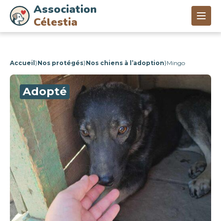
Association
Célestia
Accueil
⟩
Nos protégés
⟩
Nos chiens à l’adoption
⟩
Mingo
Adopté