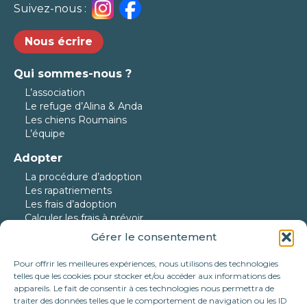
Suivez-nous :
Nous écrire
Qui sommes-nous ?
L’association
Le refuge d’Alina & Anda
Les chiens Roumains
L’équipe
Adopter
La procédure d’adoption
Les rapatriements
Les frais d’adoption
Calculer les frais à prévoir
Gérer le consentement
Nos protégés
Nos chiens à l’adoption
Pour offrir les meilleures expériences, nous utilisons des technologies
Nos chats à l’adoption
telles que les cookies pour stocker et/ou accéder aux informations des
Nos chiens en urgence
appareils. Le fait de consentir à ces technologies nous permettra de
traiter des données telles que le comportement de navigation ou les ID
Nos adoptés