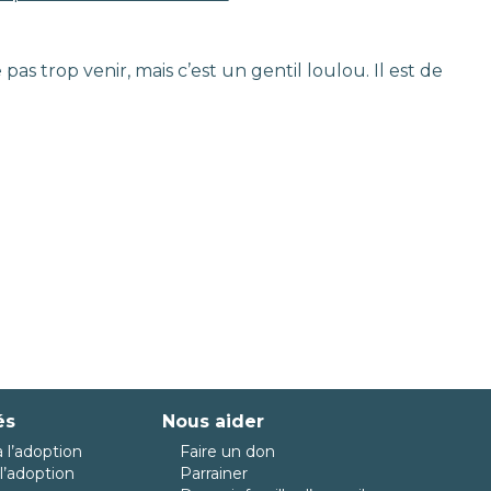
pas trop venir, mais c’est un gentil loulou. Il est de
és
Nous aider
 l’adoption
Faire un don
l’adoption
Parrainer