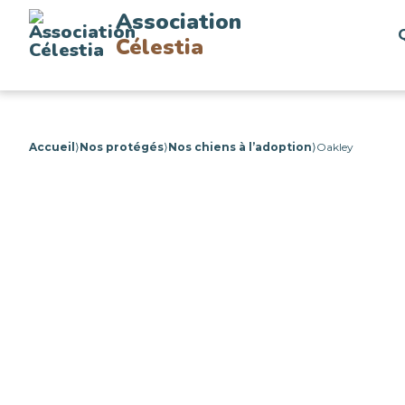
Association
Célestia
Accueil
⟩
Nos protégés
⟩
Nos chiens à l’adoption
⟩
Oakley