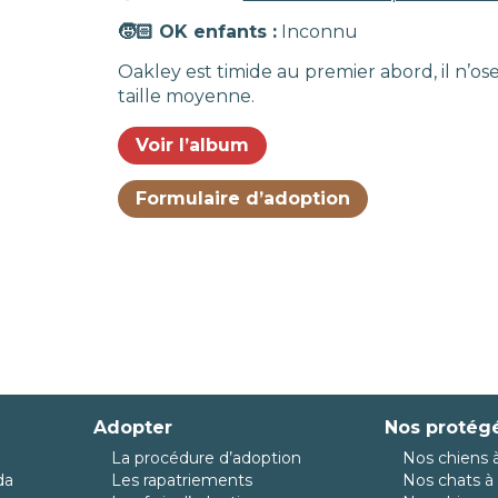
🧒🏻 OK enfants :
Inconnu
Oakley est timide au premier abord, il n’ose 
taille moyenne.
Voir l’album
Formulaire d’adoption
Adopter
Nos protég
La procédure d’adoption
Nos chiens à
da
Les rapatriements
Nos chats à 