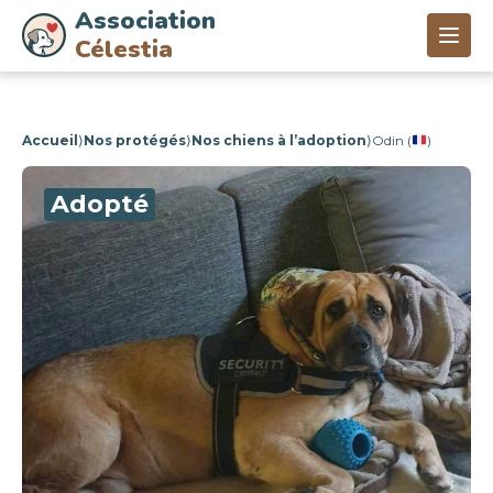
Association
Célestia
Accueil
⟩
Nos protégés
⟩
Nos chiens à l’adoption
⟩
Odin (
)
Adopté