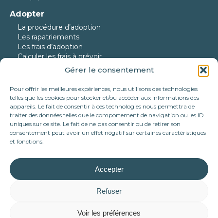
Adopter
La procédure d’adoption
Les rapatriements
Les frais d’adoption
Calculer les frais à prévoir
Gérer le consentement
Nos protégés
Nos chiens à l’adoption
Pour offrir les meilleures expériences, nous utilisons des technologies
Nos chats à l’adoption
telles que les cookies pour stocker et/ou accéder aux informations des
Nos chiens en urgence
appareils. Le fait de consentir à ces technologies nous permettra de
traiter des données telles que le comportement de navigation ou les ID
Nos adoptés
uniques sur ce site. Le fait de ne pas consentir ou de retirer son
consentement peut avoir un effet négatif sur certaines caractéristiques
Nous aider
et fonctions.
Faire un don
Parrainer
Devenir famille d’accueil
Accepter
Nos partenariats
Tote bag Association Célestia
Refuser
Mécénat d’entreprise
Voir les préférences