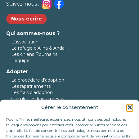
Suivez-nous :
Nous écrire
Qui sommes-nous ?
L’association
Le refuge d’Alina & Anda
Les chiens Roumains
L’équipe
Adopter
La procédure d’adoption
Les rapatriements
Les frais d’adoption
Calculer les frais à prévoir
Gérer le consentement
Nos protégés
Nos chiens à l’adoption
Pour offrir les meilleures expériences, nous utilisons des technologies
Nos chats à l’adoption
telles que les cookies pour stocker et/ou accéder aux informations des
Nos chiens en urgence
appareils. Le fait de consentir à ces technologies nous permettra de
traiter des données telles que le comportement de navigation ou les ID
Nos adoptés