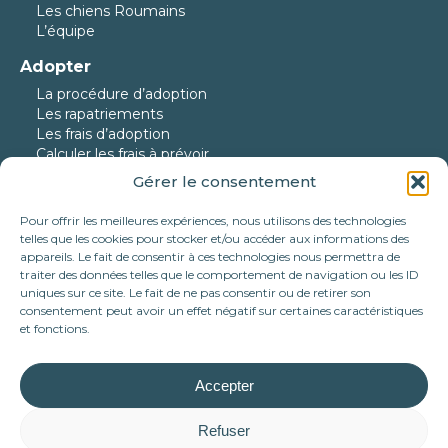
Les chiens Roumains
L’équipe
Adopter
La procédure d’adoption
Les rapatriements
Les frais d’adoption
Calculer les frais à prévoir
Gérer le consentement
Nos protégés
Nos chiens à l’adoption
Pour offrir les meilleures expériences, nous utilisons des technologies
Nos chats à l’adoption
telles que les cookies pour stocker et/ou accéder aux informations des
Nos chiens en urgence
appareils. Le fait de consentir à ces technologies nous permettra de
traiter des données telles que le comportement de navigation ou les ID
Nos adoptés
uniques sur ce site. Le fait de ne pas consentir ou de retirer son
consentement peut avoir un effet négatif sur certaines caractéristiques
Nous aider
et fonctions.
Faire un don
Parrainer
Devenir famille d’accueil
Accepter
Nos partenariats
Tote bag Association Célestia
Refuser
Mécénat d’entreprise