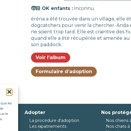
🧒🏻 OK enfants :
Inconnu
éréna a été trouvée dans un village, elle ét
dogcatchers pour venir la chercher. Anda et
ne soient trop tard. Elle est craintive des h
quand elle a été récupérée et amenée au r
son paddock.
Voir l’album
Formulaire d’adoption
 que les
de
Adopter
Nos protég
ue le
as
La procédure d’adoption
Nos chiens à
da
Les rapatriements
Nos chats à 