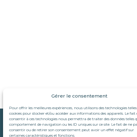
Gérer le consentement
Pour offrir les meilleures expériences, nous utilisons des technologies telles
cookies pour stocker et/ou accéder aux informations des appareils. Le fait 
Qui sommes-nous ?
consentir à ces technologies nous permettra de traiter des données telles q
Suivez-nous :
comportement de navigation ou les ID uniques sur ce site. Le fait de ne p
L’association
consentir ou de retirer son consentement peut avoir un effet négatif sur
Le refuge d’Alina & An
Nous écrire
certaines caractéristiques et fonctions.