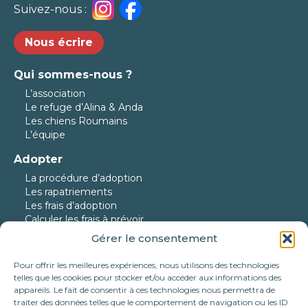
Suivez-nous :
Nous écrire
Qui sommes-nous ?
L’association
Le refuge d’Alina & Anda
Les chiens Roumains
L’équipe
Adopter
La procédure d’adoption
Les rapatriements
Les frais d’adoption
Calculer les frais à prévoir
Gérer le consentement
Nos protégés
Nos chiens à l’adoption
Pour offrir les meilleures expériences, nous utilisons des technologies
Nos chats à l’adoption
telles que les cookies pour stocker et/ou accéder aux informations des
Nos chiens en urgence
appareils. Le fait de consentir à ces technologies nous permettra de
traiter des données telles que le comportement de navigation ou les ID
Nos adoptés