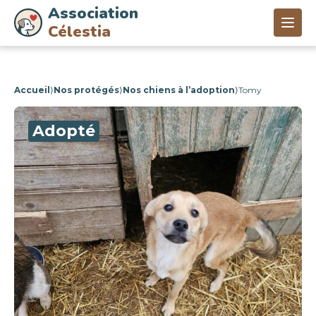
Association
Célestia
Accueil
⟩
Nos protégés
⟩
Nos chiens à l’adoption
⟩
Tomy
Adopté