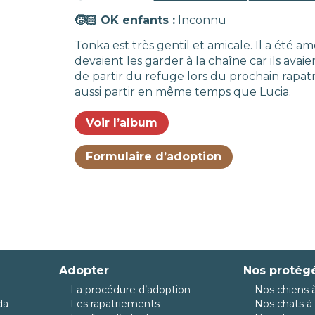
🧒🏻 OK enfants :
Inconnu
Tonka est très gentil et amicale. Il a été a
devaient les garder à la chaîne car ils ava
de partir du refuge lors du prochain rapa
aussi partir en même temps que Lucia.
Voir l’album
Formulaire d’adoption
Adopter
Nos protég
La procédure d’adoption
Nos chiens à
da
Les rapatriements
Nos chats à 