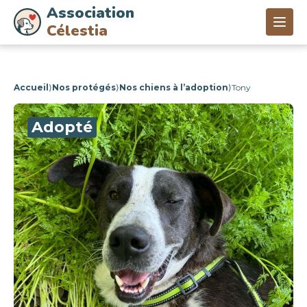
Association
Célestia
Accueil
⟩
Nos protégés
⟩
Nos chiens à l’adoption
⟩
Tony
Adopté