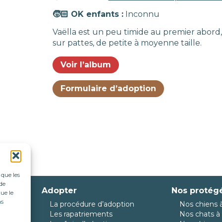
🧒🏻 OK enfants :
Inconnu
Vaëlla est un peu timide au premier abord, 
sur pattes, de petite à moyenne taille.
Voir l’album
Formulaire d’adoption
 que les
de
Adopter
Nos protég
ue le
as
La procédure d’adoption
Nos chiens à
da
Les rapatriements
Nos chats à 