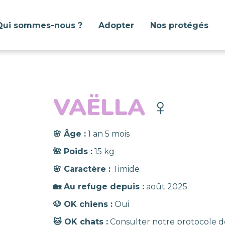
Qui sommes-nous ?
Adopter
Nos protégés
VAËLLA
♀️
🌸 Âge :
1 an 5 mois
🌺 Poids :
15 kg
🌸 Caractère :
Timide
🏡 Au refuge depuis :
août 2025
🐶 OK chiens :
Oui
🐱 OK chats :
Consulter notre protocole d