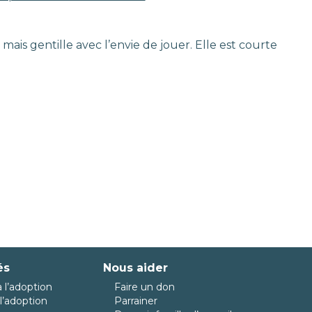
mais gentille avec l’envie de jouer. Elle est courte
és
Nous aider
 l’adoption
Faire un don
l’adoption
Parrainer