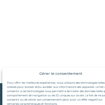
Gérer le consentement
Pour offrir les meilleures expériences, nous utilisons des technologies telles
cookies pour stocker et/ou accéder aux informations des appareils. Le fait 
Qui sommes-nous ?
consentir à ces technologies nous permettra de traiter des données telles q
Suivez-nous :
comportement de navigation ou les ID uniques sur ce site. Le fait de ne p
L’association
consentir ou de retirer son consentement peut avoir un effet négatif sur
Le refuge d’Alina & An
Nous écrire
certaines caractéristiques et fonctions.