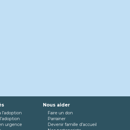
és
Nous aider
 l’adoption
Faire un don
l’adoption
Parrainer
en urgence
Devenir famille d’accueil