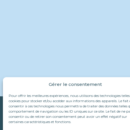
Gérer le consentement
Pour offrir les meilleures expériences, nous utilisons des technologies telles
cookies pour stocker et/ou accéder aux informations des appareils. Le fait 
Qui sommes-nous ?
consentir à ces technologies nous permettra de traiter des données telles q
Suivez-nous :
comportement de navigation ou les ID uniques sur ce site. Le fait de ne p
L’association
consentir ou de retirer son consentement peut avoir un effet négatif sur
Le refuge d’Alina & An
Nous écrire
certaines caractéristiques et fonctions.
Les chiens Roumains