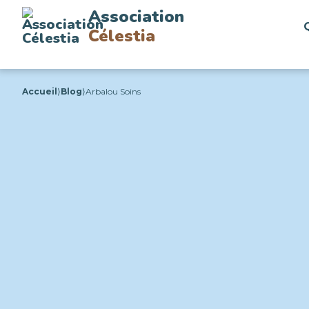
Association
Célestia
Accueil
⟩
Blog
⟩
Arbalou Soins