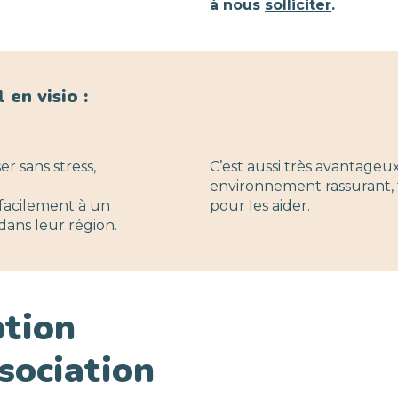
à nous
solliciter
.
 en visio :
r sans stress,
C’est aussi très avantageux
environnement rassurant, 
 facilement à un
pour les aider.
ans leur région.
ption
sociation