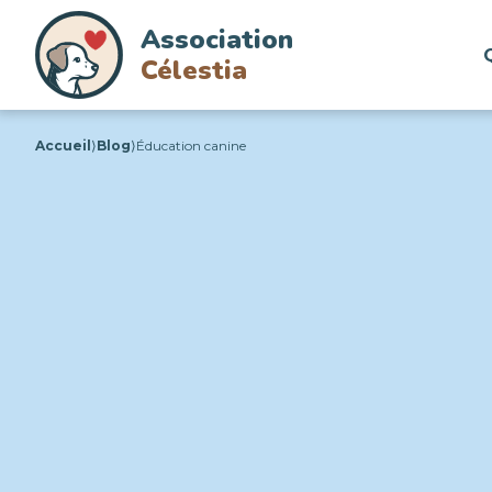
Association
Célestia
Accueil
⟩
Blog
⟩
Éducation canine