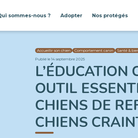
Qui sommes-nous ?
Adopter
Nos protégés
Accueillir son chien
Comportement canin
Santé & bie
Publié le 14 septembre 2025
L’ÉDUCATION 
OUTIL ESSENT
CHIENS DE RE
CHIENS CRAIN