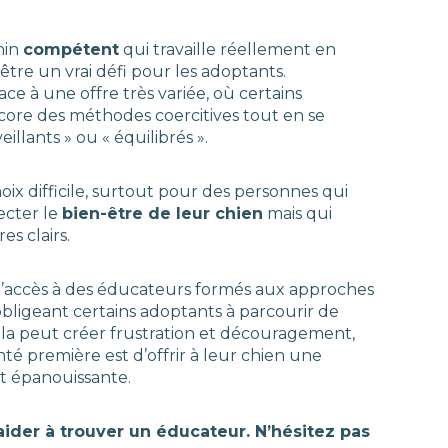
nin
compétent
qui travaille réellement en
tre un vrai défi pour les adoptants.
e à une offre très variée, où certains
ncore des méthodes coercitives tout en se
llants » ou « équilibrés ».
oix difficile, surtout pour des personnes qui
ecter le
bien-être de leur chien
mais qui
s clairs.
, l’accès à des éducateurs formés aux approches
 obligeant certains adoptants à parcourir de
ela peut créer frustration et découragement,
é première est d’offrir à leur chien une
t épanouissante.
aider à trouver un éducateur. N’hésitez pas